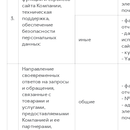
эл
сайта Компании,
поч
техническая
3.
поддержка,
- ф
обеспечение
отч
безопасности
- д
персональных
иные
исп
данных:
сай
- к
- Y
Направление
своевременных
ответов на запросы
- ф
и обращения,
отч
связанные с
- №
товарами и
общие
- а
услугами,
эл
предоставляемыми
поч
Компанией и ее
партнерами,