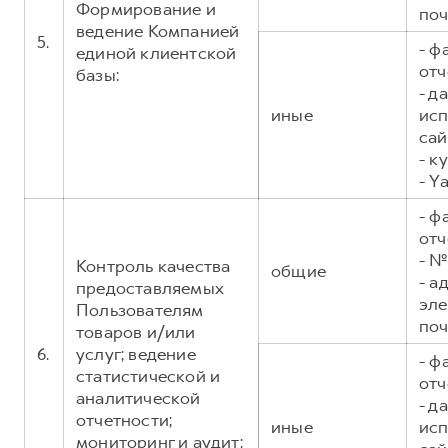
Формирование и
поч
ведение Компанией
5.
- ф
единой клиентской
отч
базы:
- д
иные
исп
сай
- к
- Y
- ф
отч
- №
Контроль качества
общие
- а
предоставляемых
эл
Пользователям
поч
товаров и/или
6.
услуг; ведение
- ф
статистической и
отч
аналитической
- д
отчетности;
иные
исп
мониторинг и аудит: