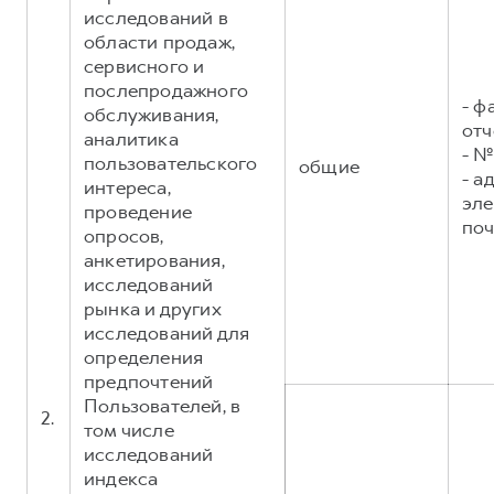
исследований в
области продаж,
сервисного и
послепродажного
- ф
обслуживания,
отч
аналитика
- №
пользовательского
общие
- а
интереса,
эл
проведение
поч
опросов,
анкетирования,
исследований
рынка и других
исследований для
определения
предпочтений
Пользователей, в
2.
том числе
исследований
индекса