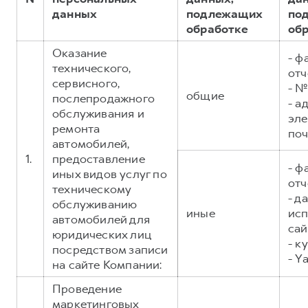
Сервис для корпоративных клиентов
данных
подлежащих
по
HAVAL Лизинг
АКСЕССУАРЫ HAVAL
обработке
об
Автомобильные аксессуары
Оказание
- ф
технического,
АКСЕССУАРЫ HAVAL
Коллекция CITY
отч
сервисного,
- №
Автомобильные аксессуары
Коллекция Базовая
общие
послепродажного
- а
Коллекция CITY
Коллекция Детская
обслуживания и
эл
ремонта
поч
Коллекция Базовая
автомобилей,
Коллекция Детская
1.
предоставление
- ф
иных видов услуг по
отч
техническому
- д
обслуживанию
иные
исп
автомобилей для
сай
юридических лиц
- к
посредством записи
- Y
на сайте Компании:
Проведение
маркетинговых