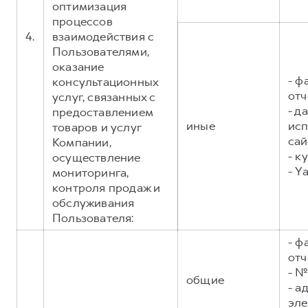
оптимизация
процессов
4.
взаимодействия с
Пользователями,
оказание
- ф
консультационных
отч
услуг, связанных с
- д
предоставлением
иные
исп
товаров и услуг
сай
Компании,
- к
осуществление
- Y
мониторинга,
контроля продаж и
обслуживания
Пользователя:
- ф
отч
- №
общие
- а
эл