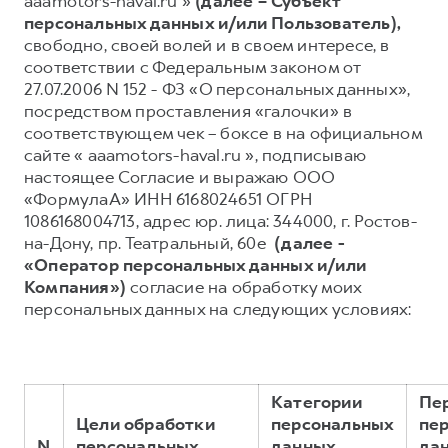
aaamotors-haval.ru »
(далее – Субъект
персональных данных и/или Пользователь),
Тест-драйв
СЕРВИСНОЕ ОБСЛУЖИВАНИЕ
О дилере
свободно, своей волей и в своем интересе, в
Трейд-ин
Нулевое ТО
Наша команда
соответствии с Федеральным законом от
27.07.2006 N 152 - ФЗ «О персональных данных»,
DARGO
DARGO X
Программа «Помощь на дороге»
Контакты
от 3 199 000 ₽
от 3 499 000 ₽
посредством проставления «галочки» в
КРЕДИТ И СТРАХОВАНИЕ
Регламенты технического обслуживания
соответствующем чек – боксе в на официальном
сайте « aaamotors-haval.ru », подписываю
Кредитный калькулятор
Электронный ПТС
настоящее Согласие и выражаю ООО
Страхование
«ФормулаА» ИНН 6168024651 ОГРН
1086168004713, адрес юр. лица: 344000, г. Ростов-
Кредит
ПОДДЕРЖКА
на-Дону, пр. Театральный, 60е
(далее -
F7
F7X
GWM Безопасность
от 2 899 000 ₽
от 3 599 000 ₽
«Оператор персональных данных и/или
Компания»)
согласие на обработку моих
КОРПОРАТИВНЫМ КЛИЕНТАМ
Гарантия HAVAL
персональных данных на следующих условиях:
Для малого бизнеса
Мобильное приложение GWM
Корпоративным клиентам
Программа «HAVAL Защита+»
Крупным корпоративным клиентам
Руководства по эксплуатации
Категории
Пе
POER
от 3 449 000 ₽
Система управления автопарком
Подписки
Цели обработки
персональных
пе
N
персональных
данных,
да