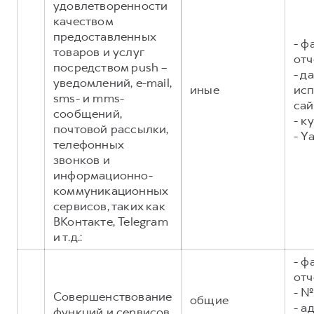
удовлетворенности
качеством
предоставленных
- ф
товаров и услуг
отч
посредством push –
- д
уведомлений, e-mail,
иные
исп
sms- и mms-
сай
сообщений,
- к
почтовой рассылки,
- Y
телефонных
звонков и
информационно-
коммуникационных
сервисов, таких как
ВКонтакте, Telegram
и т.д.:
- ф
отч
- №
Совершенствование
общие
- а
функций и сервисов