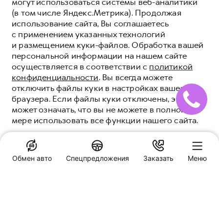
могут использоваться системы веб-аналитики
(в том числе Яндекс.Метрика). Продолжая
использование сайта, Вы соглашаетесь
с применением указанных технологий
и размещением куки-файлов. Обработка вашей
персональной информации на нашем сайте
осуществляется в соответствии с
политикой
конфиденциальности
. Вы всегда можете
отключить файлы куки в настройках вашего
браузера. Если файлы куки отключены, это
может означать, что вы не можете в полной
мере использовать все функции нашего сайта.
ПОНЯТНО
Обмен авто
Спецпредложения
Заказать
Меню
КОРПОРАТИВНЫМ
Специальные предложения
КЛИЕНТАМ HAVAL
HAVAL AAA MOTORS
Ростов-на-Дону, пр-кт Театральный, д. 60Е
Заказать звонок