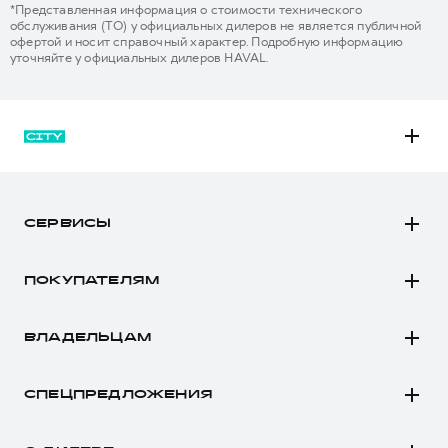
*Представленная информация о стоимости технического
обслуживания (ТО) у официальных дилеров не является публичной
офертой и носит справочный характер. Подробную информацию
уточняйте у официальных дилеров HAVAL.
M6
JOLION
СЕРВИСЫ
DARGO
Автомобили в наличии
DARGO Х
ПОКУПАТЕЛЯМ
Заказать тест-драйв
F7
Автомобили в наличии
Рассчитать кредит
F7x
ВЛАДЕЛЬЦАМ
Конфигуратор HAVAL
Записаться на сервис
POER
Все о сервисе
Аксессуары HAVAL
СПЕЦПРЕДЛОЖЕНИЯ
Запись на сервис
Каталоги и прайс-листы
Покупателям
Моторное масло
Программа «HAVAL Защита+»