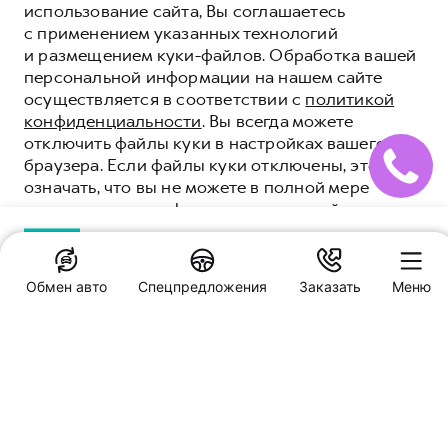
использование сайта, Вы соглашаетесь
ЦЕНА ОТ 3 449 000 ₽
с применением указанных технологий
и размещением куки-файлов. Обработка вашей
персональной информации на нашем сайте
ПОЛУЧИТЬ ПРЕДЛОЖЕНИЕ
осуществляется в соответствии с
политикой
ТЕСТ-ДРАЙВ
конфиденциальности
. Вы всегда можете
отключить файлы куки в настройках вашего
браузера. Если файлы куки отключены, это может
означать, что вы не можете в полной мере
использовать все функции нашего сайта.
Интерьер
ПОНЯТНО
Обмен авто
Спецпредложения
Заказать
Меню
Специальные предложения
GWM POER
HAVAL AAA MOTORS
Ростов-на-Дону, пр-кт Театральный, д. 60Е
За рулем GWM POER для вас нет ничего
Заказать звонок
невозможного. Внушительный функционал,
надежность и бескомпромиссный характер