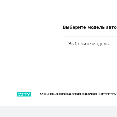
Выберите модель авт
Выберите модель
M6
JOLION
DARGO
DARGO Х
F7
F7x