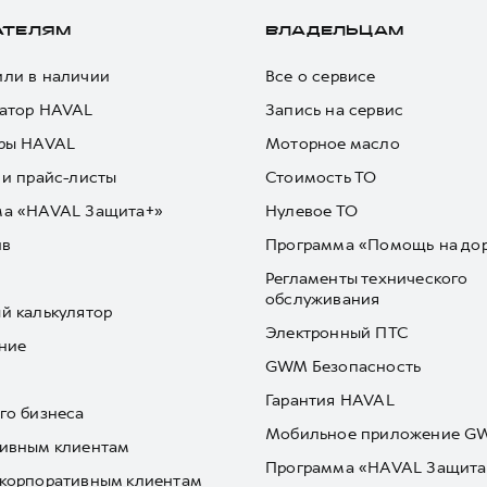
АТЕЛЯМ
ВЛАДЕЛЬЦАМ
ли в наличии
Все о сервисе
атор HAVAL
Запись на сервис
ры HAVAL
Моторное масло
 и прайс-листы
Стоимость ТО
ма «HAVAL Защита+»
Нулевое ТО
йв
Программа «Помощь на до
Регламенты технического
обслуживания
й калькулятор
Электронный ПТС
ние
GWM Безопасность
Гарантия HAVAL
го бизнеса
Мобильное приложение 
ивным клиентам
Программа «HAVAL Защита
корпоративным клиентам