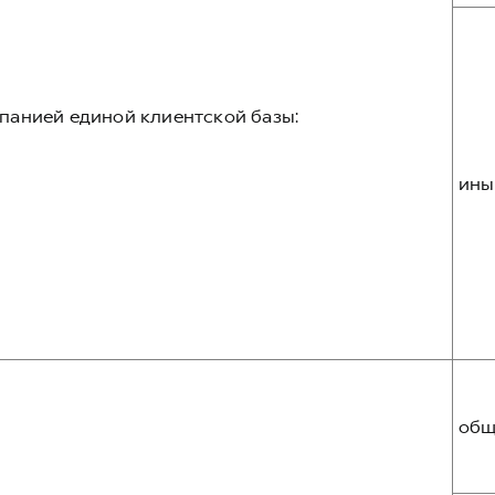
панией единой клиентской базы:
ины
общ