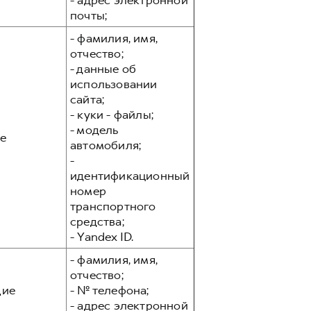
- адрес электронной
почты;
- фамилия, имя,
отчество;
- данные об
использовании
сайта;
- куки - файлы;
- модель
е
автомобиля;
-
идентификационный
номер
транспортного
средства;
- Yandex ID.
- фамилия, имя,
отчество;
ие
- № телефона;
- адрес электронной