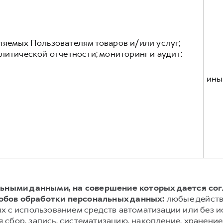
ляемых Пользователям товаров и/или услуг;
литической отчетности; мониторинг и аудит:
ины
альными данными, на совершение которых дается со
обов обработки персональных данных:
любые действ
х с использованием средств автоматизации или без и
сбор, запись, систематизацию, накопление, хранение,