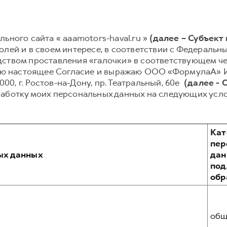
ьного сайта « aaamotors-haval.ru »
(далее – Субъект
лей и в своем интересе, в соответствии с Федеральным
ством проставления «галочки» в соответствующем чек
ываю настоящее Согласие и выражаю ООО «ФормулаА» 
4000, г. Ростов-на-Дону, пр. Театральный, 60е
(далее -
работку моих персональных данных на следующих усло
Кат
пер
ых данных
дан
по
обр
общ