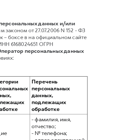
 персональных данных и/или
 законом от 27.07.2006 N 152 - ФЗ
 – боксе в на официальном сайте
ИНН 6168024651 ОГРН
 Оператор персональных данных
виях:
егории
Перечень
сональных
персональных
ных,
данных,
длежащих
подлежащих
аботке
обработке
- фамилия, имя,
отчество;
ие
- № телефона;