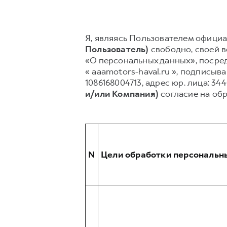
Я, являясь Пользователем официал
Пользователь)
свободно, своей во
«О персональных данных», посред
« aaamotors-haval.ru », подпис
1086168004713, адрес юр. лица: 34
и/или Компания)
согласие на об
N
Цели обработки персональн