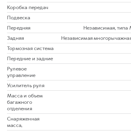
Сервис для корпоративных клиентов
Коробка передач
HAVAL Лизинг
АКСЕССУАРЫ HAVAL
Подвеска
Автомобильные аксессуары
Передняя
Независимая, типа
АКСЕССУАРЫ HAVAL
Коллекция CITY
Задняя
Независимая многорычажная
Автомобильные аксессуары
Коллекция Базовая
Коллекция CITY
Коллекция Детская
Тормозная система
Коллекция Базовая
Передние и задние
Коллекция Детская
Рулевое
управление
Усилитель руля
Масса и объем
багажного
отделения
Снаряженная
масса,