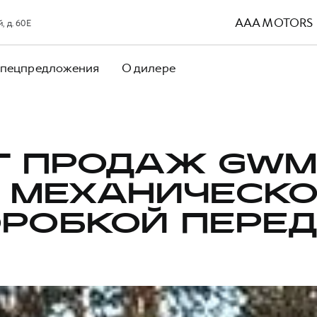
AAA MOTORS
 д. 60Е
пецпредложения
О дилере
Т ПРОДАЖ GWM
 МЕХАНИЧЕСК
РОБКОЙ ПЕРЕ