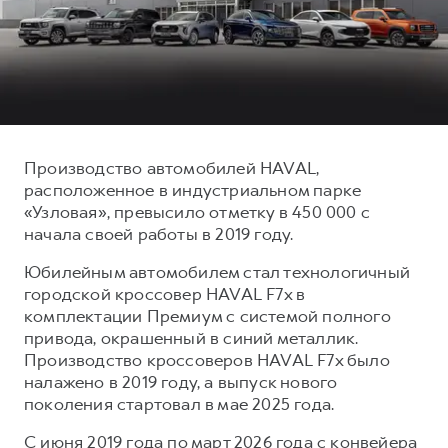
Тест-драйв
СЕРВИСНОЕ ОБСЛУЖИВАНИЕ
О дилере
Трейд-ин
Нулевое ТО
Наша команда
DARGO
DARGO X
Программа «Помощь на дороге»
Контакты
от 3 199 000 ₽
от 3 499 000 ₽
КРЕДИТ И СТРАХОВАНИЕ
Регламенты технического обслуживания
Кредитный калькулятор
Электронный ПТС
Производство автомобилей HAVAL,
расположенное в индустриальном парке
Страхование
«Узловая», превысило отметку в 450 000 с
Кредит
ПОДДЕРЖКА
начала своей работы в 2019 году.
F7
F7X
GWM Безопасность
от 2 899 000 ₽
от 3 599 000 ₽
Юбилейным автомобилем стал технологичный
КОРПОРАТИВНЫМ КЛИЕНТАМ
Гарантия HAVAL
городской кроссовер HAVAL F7x в
комплектации Премиум с системой полного
Для малого бизнеса
Мобильное приложение GWM
привода, окрашенный в синий металлик.
Корпоративным клиентам
Программа «HAVAL Защита+»
Производство кроссоверов HAVAL F7x было
налажено в 2019 году, а выпуск нового
Крупным корпоративным клиентам
Руководства по эксплуатации
POER
поколения стартовал в мае 2025 года.
от 3 449 000 ₽
Система управления автопарком
Подписки
С июня 2019 года по март 2026 года с конвейера