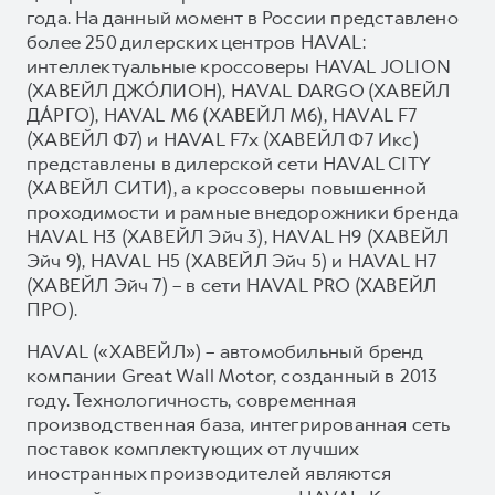
года. На данный момент в России представлено
более 250 дилерских центров HAVAL:
интеллектуальные кроссоверы HAVAL JOLION
(ХАВЕЙЛ ДЖО́ЛИОН), HAVAL DARGO (ХАВЕЙЛ
ДА́РГО), HAVAL М6 (ХАВЕЙЛ M6), HAVAL F7
(ХАВЕЙЛ Ф7) и HAVAL F7x (ХАВЕЙЛ Ф7 Икс)
представлены в дилерской сети HAVAL CITY
(ХАВЕЙЛ СИТИ), а кроссоверы повышенной
проходимости и рамные внедорожники бренда
HAVAL H3 (ХАВЕЙЛ Эйч 3), HAVAL H9 (ХАВЕЙЛ
Эйч 9), HAVAL H5 (ХАВЕЙЛ Эйч 5) и HAVAL H7
(ХАВЕЙЛ Эйч 7) – в сети HAVAL PRO (ХАВЕЙЛ
ПРО).
HAVAL («ХАВЕЙЛ») – автомобильный бренд
компании Great Wall Motor, созданный в 2013
году. Технологичность, современная
производственная база, интегрированная сеть
поставок комплектующих от лучших
иностранных производителей являются