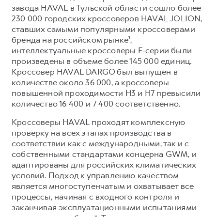
Сервис для корпоративных клиентов
завода HAVAL в Тульской области сошло более
HAVAL Лизинг
АКСЕССУАРЫ HAVAL
230 000 городских кроссоверов HAVAL JOLION,
ставших самыми популярными кроссоверами
Автомобильные аксессуары
бренда на российском рынке¹,
АКСЕССУАРЫ HAVAL
Коллекция CITY
интеллектуальные кроссоверы F-серии были
произведены в объеме более 145 000 единиц.
Автомобильные аксессуары
Коллекция Базовая
Кроссовер HAVAL DARGO был выпущен в
Коллекция CITY
Коллекция Детская
количестве около 36 000, а кроссоверы
повышенной проходимости H3 и H7 превысили
Коллекция Базовая
количество 16 400 и 7 400 соответственно.
Коллекция Детская
Кроссоверы HAVAL проходят комплексную
проверку на всех этапах производства в
соответствии как с международными, так и с
собственными стандартами концерна GWM, и
адаптированы для российских климатических
условий. Подход к управлению качеством
является многоступенчатым и охватывает все
процессы, начиная с входного контроля и
заканчивая эксплуатационными испытаниями