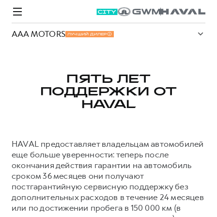
AAA MOTORS
ЛУЧШИЙ ДИЛЕР
ПЯТЬ ЛЕТ
ПОДДЕРЖКИ ОТ
Модели
Покупателям
Владельцам
Спецпредложения
О дилере
HAVAL
ВЫБОР И ПОКУПКА
СЕРВИС
СПЕЦПРЕДЛОЖЕНИЯ
БРЕНД HAVAL
HAVAL предоставляет владельцам автомобилей
Автомобили в наличии
Все о сервисе
Покупателям
О бренде
еще больше уверенности: теперь после
окончания действия гарантии на автомобиль
Конфигуратор HAVAL
Запись на сервис
Владельцам
Новости
сроком 36 месяцев они получают
M6
Аксессуары HAVAL
Моторное масло
О GWM
JOLION
постгарантийную сервисную поддержку без
от 2 049 000 ₽
от 2 049 000 ₽
дополнительных расходов в течение 24 месяцев
Каталоги и прайс-листы
Стоимость ТО
или по достижении пробега в 150 000 км (в
Программа «HAVAL Защита+»
ИНФОРМАЦИЯ О ДИЛЕРЕ