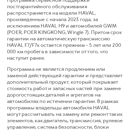
Сервис для корпоративных клиентов
постгарантийного обслуживания
HAVAL Лизинг
АКСЕССУАРЫ HAVAL
распространяется на модели HAVAL,
произведенные с начала 2023 года, за
Автомобильные аксессуары
исключением HAVAL H9 и автомобилей GWM
АКСЕССУАРЫ HAVAL
Коллекция CITY
(POER, POER KINGKONG, Wingle 7). Притом срок
гарантии на автоматическую трансмиссию
Автомобильные аксессуары
Коллекция Базовая
HAVAL F7/F7x остается прежним – 5 лет или 200
Коллекция CITY
Коллекция Детская
000 км пробега в зависимости от того, что
Коллекция Базовая
наступит ранее.
Коллекция Детская
Программа не является продлением или
заменой действующей гарантии и представляет
дополнительный продукт, который покрывает
стоимость работ и запасных частей при замене
дорогостоящих деталей и агрегатов на
автомобилях по истечении гарантии. В рамках
программы владельцы автомобиля HAVAL
могут рассчитывать на замену или ремонт таких
элементов, как двигатель, трансмиссия, рулевое
управление, система безопасности, блоки