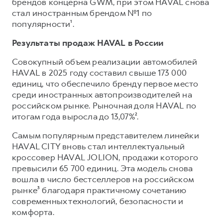
Сервис для корпоративных клиентов
брендов концерна GWM, при этом HAVAL снова
стал иностранным брендом №1 по
HAVAL Лизинг
АКСЕССУАРЫ HAVAL
популярности¹.
Автомобильные аксессуары
Результаты продаж HAVAL в России
АКСЕССУАРЫ HAVAL
Коллекция CITY
Совокупный объем реализации автомобилей
Автомобильные аксессуары
Коллекция Базовая
HAVAL в 2025 году составил свыше 173 000
Коллекция CITY
Коллекция Детская
единиц, что обеспечило бренду первое место
среди иностранных автопроизводителей на
Коллекция Базовая
российском рынке. Рыночная доля HAVAL по
Коллекция Детская
итогам года выросла до 13,07%².
Самым популярным представителем линейки
HAVAL CITY вновь стал интеллектуальный
кроссовер HAVAL JOLION, продажи которого
превысили 65 700 единиц. Эта модель снова
вошла в число бестселлеров на российском
рынке³ благодаря практичному сочетанию
современных технологий, безопасности и
комфорта.