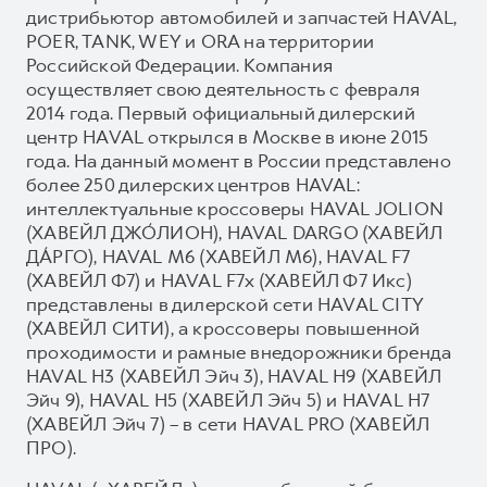
дистрибьютор автомобилей и запчастей HAVAL,
POER, TANK, WEY и ORA на территории
Российской Федерации. Компания
осуществляет свою деятельность с февраля
2014 года. Первый официальный дилерский
центр HAVAL открылся в Москве в июне 2015
года. На данный момент в России представлено
более 250 дилерских центров HAVAL:
интеллектуальные кроссоверы HAVAL JOLION
(ХАВЕЙЛ ДЖО́ЛИОН), HAVAL DARGO (ХАВЕЙЛ
ДА́РГО), HAVAL М6 (ХАВЕЙЛ M6), HAVAL F7
(ХАВЕЙЛ Ф7) и HAVAL F7x (ХАВЕЙЛ Ф7 Икс)
представлены в дилерской сети HAVAL CITY
(ХАВЕЙЛ СИТИ), а кроссоверы повышенной
проходимости и рамные внедорожники бренда
HAVAL H3 (ХАВЕЙЛ Эйч 3), HAVAL H9 (ХАВЕЙЛ
Эйч 9), HAVAL H5 (ХАВЕЙЛ Эйч 5) и HAVAL H7
(ХАВЕЙЛ Эйч 7) – в сети HAVAL PRO (ХАВЕЙЛ
ПРО).