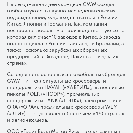
На сегодняшний день концерн GWM создал
глобальную сеть научно-исследовательских
подразделений, куда входят центры в России,
Китае, Японии и Германии. Так, компания
построила глобальную производственную сеть,
которая включает 10 заводов в Китае, 3 завода
полного цикла в России, Таиланде и Бразилии, а
также несколько зарубежных сборочных
предприятий в Эквадоре, Пакистане и других
странах.
Сегодня пять основных автомобильных брендов
GWM – интеллектуальные кроссоверы и
внедорожники HAVAL («ХАВЕЙЛ»), выносливые
пикапы POER («ПОЭР»), премиальные
внедорожники TANK («ТЭНК»), электромобили
ORA («ОРА»), премиальные кроссоверы WEY
(«ВЕЙ») – представлены более чем в 170 странах
и регионах мира.
ООО «Грейт Волл Мотор Рус» – эксклюзивный