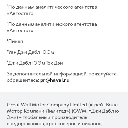
³По данным аналитического агентства
«Автостат»
⁴По данным аналитического агентства
«Автостат»
⁵Пикап
⁸Уан Джи Дабл Ю Эм
⁹Джи Дабл Ю Эм Тэк Дэй
За дополнительной информацией, пожалуйста,
обращайтесь:
pr@haval.ru
Great Wall Motor Company Limited («Грейт Волл
Мотор Компани Лимитед») (GWM, «Джи Дабл ю
Эм») – глобальный производитель
внедорожников, кроссоверов и пикапов,