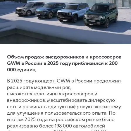
Тест-драйв
СЕРВИСНОЕ ОБСЛУЖИВАНИЕ
О дилере
Трейд-ин
Нулевое ТО
Наша команда
DARGO
DARGO X
Программа «Помощь на дороге»
Контакты
от 3 199 000 ₽
от 3 499 000 ₽
КРЕДИТ И СТРАХОВАНИЕ
Регламенты технического обслуживания
Кредитный калькулятор
Электронный ПТС
Страхование
Объем продаж внедорожников и кроссоверов
GWM в России в 2025 году приблизился к 200
Кредит
ПОДДЕРЖКА
000 единиц
F7
F7X
GWM Безопасность
от 2 899 000 ₽
от 3 599 000 ₽
В 2025 году концерн GWM в России продолжил
КОРПОРАТИВНЫМ КЛИЕНТАМ
Гарантия HAVAL
расширять модельный ряд
высокотехнологичных кроссоверов и
Для малого бизнеса
Мобильное приложение GWM
внедорожников, масштабировать дилерскую
Корпоративным клиентам
Программа «HAVAL Защита+»
сеть и развивать единую цифровую экосистему
для улучшения пользовательского опыта. По
Крупным корпоративным клиентам
Руководства по эксплуатации
POER
итогам 2025 года на российском рынке было
от 3 449 000 ₽
Система управления автопарком
Подписки
реализовано более 198 000 автомобилей