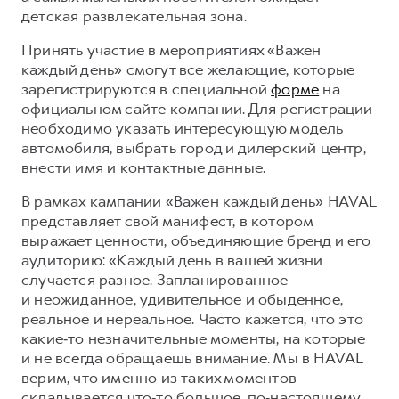
Сервис для корпоративных клиентов
детская развлекательная зона.
HAVAL Лизинг
АКСЕССУАРЫ HAVAL
Принять участие в мероприятиях «Важен
Автомобильные аксессуары
каждый день» смогут все желающие, которые
зарегистрируются в специальной
форме
на
АКСЕССУАРЫ HAVAL
Коллекция CITY
официальном сайте компании. Для регистрации
Автомобильные аксессуары
Коллекция Базовая
необходимо указать интересующую модель
Коллекция CITY
Коллекция Детская
автомобиля, выбрать город и дилерский центр,
внести имя и контактные данные.
Коллекция Базовая
В рамках кампании «Важен каждый день» HAVAL
Коллекция Детская
представляет свой манифест, в котором
выражает ценности, объединяющие бренд и его
аудиторию: «Каждый день в вашей жизни
случается разное. Запланированное
и неожиданное, удивительное и обыденное,
реальное и нереальное. Часто кажется, что это
какие‑то незначительные моменты, на которые
и не всегда обращаешь внимание. Мы в HAVAL
верим, что именно из таких моментов
складывается что‑то большое, по‑настоящему