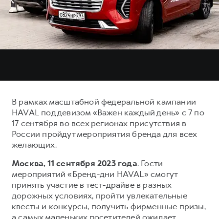
Тест-драйв
СЕРВИСНОЕ ОБСЛУЖИВАНИЕ
О дилере
Трейд-ин
Нулевое ТО
Наша команда
DARGO
DARGO X
Программа «Помощь на дороге»
Контакты
от 3 199 000 ₽
от 3 499 000 ₽
КРЕДИТ И СТРАХОВАНИЕ
Регламенты технического обслуживания
Кредитный калькулятор
Электронный ПТС
Страхование
В рамках масштабной федеральной кампании
Кредит
ПОДДЕРЖКА
HAVAL под девизом «Важен каждый день» с 7 по
F7
F7X
17 сентября во всех регионах присутствия в
GWM Безопасность
от 2 899 000 ₽
от 3 599 000 ₽
России пройдут мероприятия бренда для всех
КОРПОРАТИВНЫМ КЛИЕНТАМ
Гарантия HAVAL
желающих.
Для малого бизнеса
Мобильное приложение GWM
Москва, 11 сентября 2023 года
. Гости
Корпоративным клиентам
Программа «HAVAL Защита+»
мероприятий «Бренд-дни HAVAL» смогут
принять участие в тест-драйве в разных
Крупным корпоративным клиентам
Руководства по эксплуатации
дорожных условиях, пройти увлекательные
POER
от 3 449 000 ₽
Система управления автопарком
Подписки
квесты и конкурсы, получить фирменные призы,
а самых маленьких посетителей ожидает